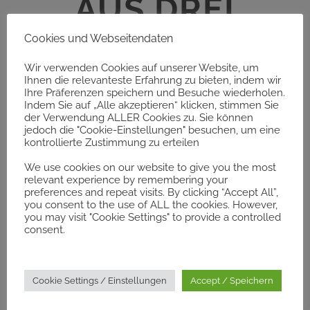
AUS DREI
JAHRTAUSENDE
Cookies und Webseitendaten
Wir verwenden Cookies auf unserer Website, um
N
Ihnen die relevanteste Erfahrung zu bieten, indem wir
Ihre Präferenzen speichern und Besuche wiederholen.
Indem Sie auf „Alle akzeptieren“ klicken, stimmen Sie
der Verwendung ALLER Cookies zu. Sie können
jedoch die "Cookie-Einstellungen" besuchen, um eine
kontrollierte Zustimmung zu erteilen
Ausstellung vom 18.09.1999 bis 16.10.1999
We use cookies on our website to give you the most
relevant experience by remembering your
preferences and repeat visits. By clicking “Accept All”,
you consent to the use of ALL the cookies. However,
you may visit "Cookie Settings" to provide a controlled
consent.
Cookie Settings / Einstellungen
Accept / Speichern