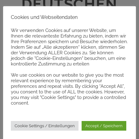
DEUTSCHEN
SAMMLUNGEN
Cookies und Webseitendaten
Wir verwenden Cookies auf unserer Website, um
V
Ihnen die relevanteste Erfahrung zu bieten, indem wir
Ihre Präferenzen speichern und Besuche wiederholen.
Indem Sie auf „Alle akzeptieren“ klicken, stimmen Sie
der Verwendung ALLER Cookies zu. Sie können
jedoch die "Cookie-Einstellungen" besuchen, um eine
kontrollierte Zustimmung zu erteilen
Ausstellung vom 07.10.2018 bis 09.11.2018
We use cookies on our website to give you the most
relevant experience by remembering your
preferences and repeat visits. By clicking “Accept All”,
you consent to the use of ALL the cookies. However,
you may visit "Cookie Settings" to provide a controlled
consent.
Cookie Settings / Einstellungen
Accept / Speichern